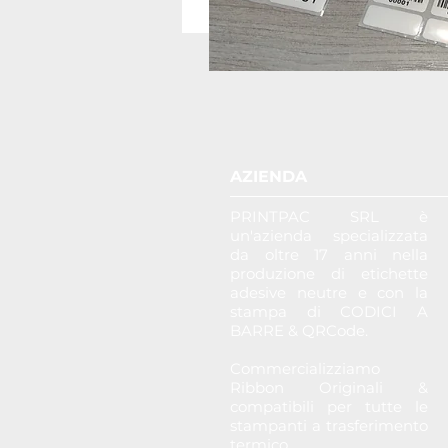
AZIENDA
PRINTPAC SRL è
un'azienda specializzata
da oltre 17 anni nella
produzione di etichette
adesive neutre e con la
stampa di CODICI A
BARRE & QRCode.
Commercializziamo
Ribbon Originali &
compatibili per tutte le
stampanti a trasferimento
termico.