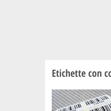
PRINTPACODE
ETICHETTE ADESIVE CON
C
Etichette con c