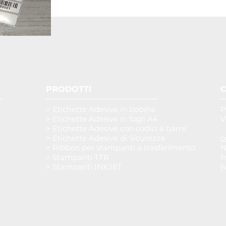
PRODOTTI
C
> Etichette Adesive in bobina
P
> Etichette Adesive in fogli A4
V
> Etichette Adesive con codici a barre
> Etichette Adesive di Sicurezza
c
> Ribbon per stampanti a trasferimento
N
> Stampanti TTR
M
> Stampanti INKJET
(