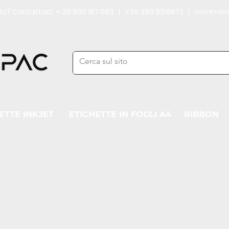
iuto? Contattaci + 39 800 187 083 | +39 393 9219872 | commerc
ETTE INKJET
ETICHETTE IN FOGLI A4
RIBBON