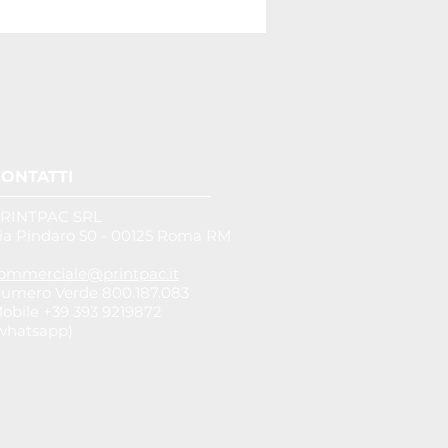
ONTATTI
RINTPAC SRL
ia Pindaro 50 - 00125 Roma RM
ommerciale@printpac.it
umero Verde 800.187.083
obile +39 393 9219872
whatsapp)