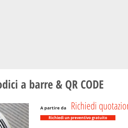
ODICI A BARRE
&
QR Code
odici a barre & QR CODE
Richiedi quotazi
A partire da
Richiedi un preventivo gratuito