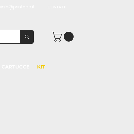
iale@printpac.it
CONTATTI
CARTUCCE
KIT
Scopri di più