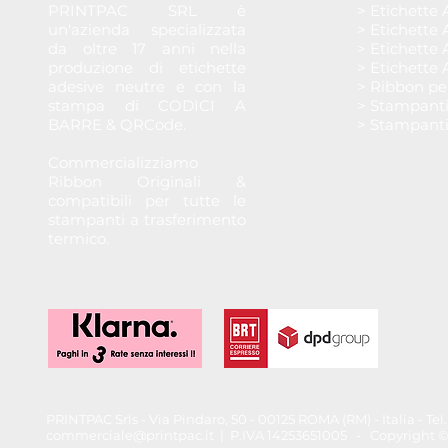
PRINTPAC SRL è
> Etichette 
un'azienda specializzata
> Etichette 
da oltre 17 anni nella
> Etichette 
produzione di etichette
> Etichette 
adesive neutre e con la
> Ribbon pe
stampa di CODICI A
> Stampant
BARRE & QRCode.
> Stampant
Commercializziamo
Ribbon Originali &
compatibili per tutte le
stampanti a trasferimento
termico.
PRINTPAC Srls - Via Pindaro, 50 - 00125 ROMA (RM) - Italia - T
commerciale@printpac.it
| P.IVA 14253651005 - Copyright © 202