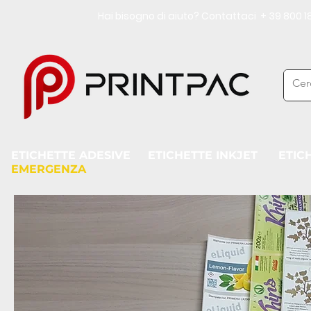
Hai bisogno di aiuto? Contattaci + 39 800
ETICHETTE ADESIVE
ETICHETTE INKJET
ETIC
EMERGENZA