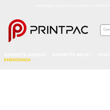
Hai bisogno di aiuto? Contattaci + 39 800
ETICHETTE ADESIVE
ETICHETTE INKJET
ETIC
EMERGENZA