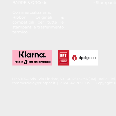
BARRE & QRCode.
> Stampant
Commercializziamo
Ribbon Originali &
compatibili per tutte le
stampanti a trasferimento
termico.
PRINTPAC Srls - Via Pindaro, 50 - 00125 ROMA (RM) - Italia - T
commerciale@printpac.it
| P.IVA 14253651005 - Copyright © 202