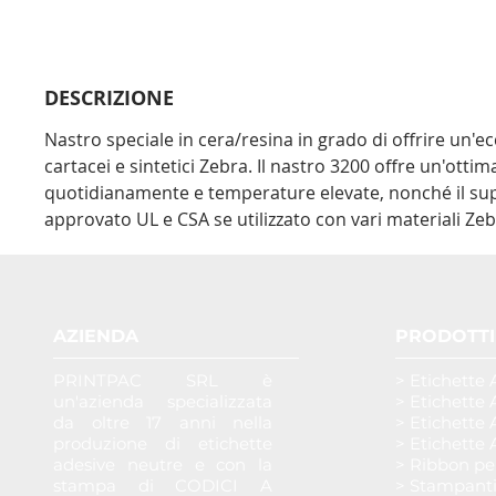
DESCRIZIONE
Nastro speciale in cera/resina in grado di offrire un'
cartacei e sintetici Zebra. Il nastro 3200 offre un'ottima
quotidianamente e temperature elevate, nonché il supp
approvato UL e CSA se utilizzato con vari materiali Zeb
AZIENDA
PRODOTTI
PRINTPAC SRL è
> Etichette 
un'azienda specializzata
> Etichette 
da oltre 17 anni nella
> Etichette 
produzione di etichette
> Etichette 
adesive neutre e con la
> Ribbon pe
stampa di CODICI A
> Stampant