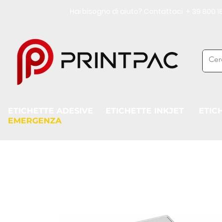
Hai bisogno di aiuto? Contattaci + 39 800
ETICHETTE ADESIVE
ETICHETTE INKJET
ETIC
EMERGENZA