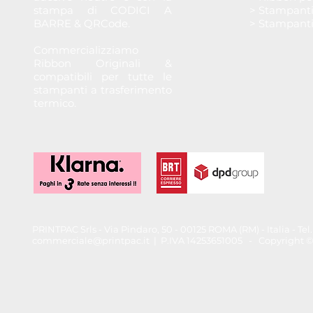
stampa di CODICI A
> Stampant
BARRE & QRCode.
> Stampant
Commercializziamo
Ribbon Originali &
compatibili per tutte le
stampanti a trasferimento
termico.
PRINTPAC Srls - Via Pindaro, 50 - 00125 ROMA (RM) - Italia - T
commerciale@printpac.it
| P.IVA 14253651005 - Copyright © 202