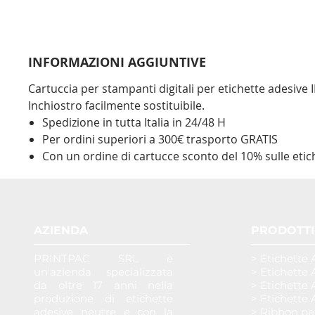
INFORMAZIONI AGGIUNTIVE
Cartuccia per stampanti digitali per etichette adesive 
Inchiostro facilmente sostituibile.
Spedizione in tutta Italia in 24/48 H
Per ordini superiori a 300€ trasporto GRATIS
Con un ordine di cartucce sconto del 10% sulle etic
AZIENDA
PRODOTTI
PRINTPAC SRL è
> Etichette 
un'azienda specializzata
> Etichette 
da oltre 17 anni nella
> Etichette 
produzione di etichette
> Etichette 
adesive neutre e con la
> Ribbon pe