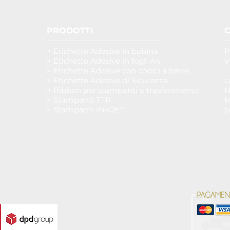
PRODOTTI
C
> Etichette Adesive in bobina
P
> Etichette Adesive in fogli A4
V
> Etichette Adesive con codici a barre
> Etichette Adesive di Sicurezza
c
> Ribbon per stampanti a trasferimento
N
> Stampanti TTR
M
> Stampanti INKJET
(