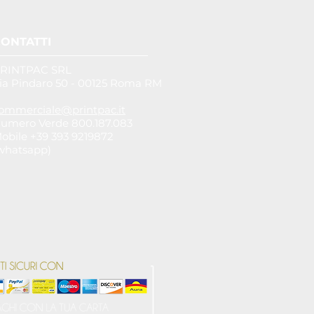
ONTATTI
RINTPAC SRL
ia Pindaro 50 - 00125 Roma RM
ommerciale@printpac.it
umero Verde 800.187.083
obile +39 393 9219872
whatsapp)