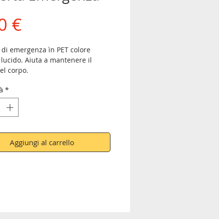
Prezzo
0 €
 di emergenza ìn PET colore
lucido. Aiuta a mantenere il
el corpo.
 130x208 cm
à
*
prezzi includono l'IVA
Aggiungi al carrello