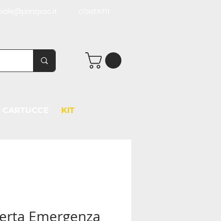
iale@printpac.it
CONTATTI
CARTUCCE
KIT
erta Emergenza