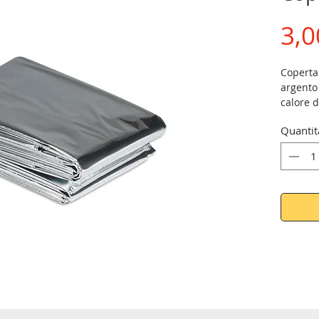
3,0
Coperta
argento 
calore d
Misure:
Quantit
Tutti i 