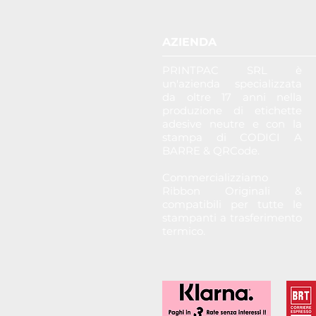
AZIENDA
PRINTPAC SRL è
un'azienda specializzata
da oltre 17 anni nella
produzione di etichette
adesive neutre e con la
stampa di CODICI A
BARRE & QRCode.
Commercializziamo
Ribbon Originali &
compatibili per tutte le
stampanti a trasferimento
termico.