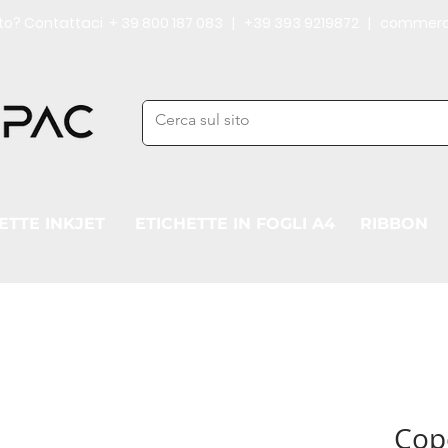
iuto? Contattaci + 39 800 187 083 | +39 393 9219872 | commerc
ETTE INKJET
ETICHETTE IN FOGLI A4
RIBBON
Cop