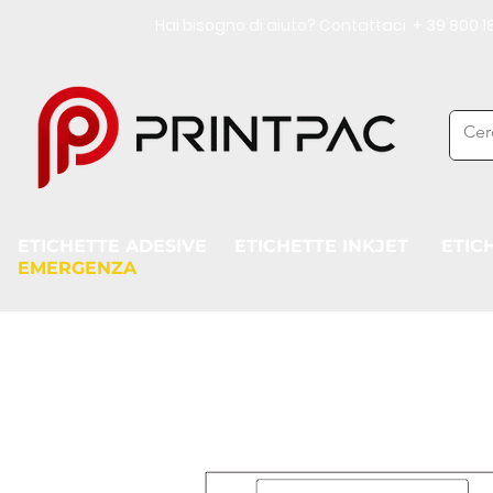
Hai bisogno di aiuto? Contattaci + 39 800
ETICHETTE ADESIVE
ETICHETTE INKJET
ETIC
EMERGENZA