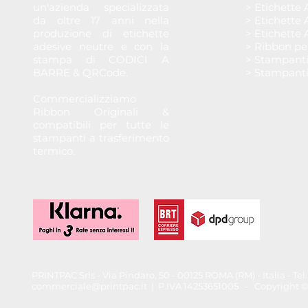
un'azienda specializzata
> Etichette 
da oltre 17 anni nella
> Etichette 
produzione di etichette
> Etichette 
adesive neutre e con la
> Ribbon pe
stampa di CODICI A
> Stampant
BARRE & QRCode.
> Stampant
Commercializziamo
Ribbon Originali &
compatibili per tutte le
stampanti a trasferimento
termico.
PRINTPAC Srls - Via Pindaro, 50 - 00125 ROMA (RM) - Italia - T
commerciale@printpac.it
| P.IVA 14253651005 - Copyright © 202