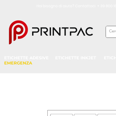
Hai bisogno di aiuto? Contattaci + 39 800
ETICHETTE ADESIVE
ETICHETTE INKJET
ETIC
EMERGENZA