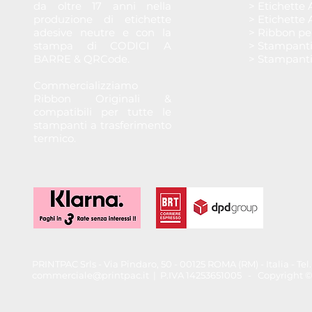
da oltre 17 anni nella
> Etichette 
produzione di etichette
> Etichette 
adesive neutre e con la
> Ribbon pe
stampa di CODICI A
> Stampant
BARRE & QRCode.
> Stampant
Commercializziamo
Ribbon Originali &
compatibili per tutte le
stampanti a trasferimento
termico.
PRINTPAC Srls - Via Pindaro, 50 - 00125 ROMA (RM) - Italia - T
commerciale@printpac.it
| P.IVA 14253651005 - Copyright © 202