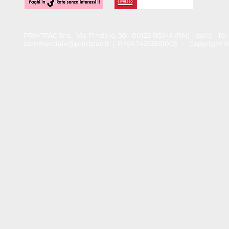
PRINTPAC Srls - Via Pindaro, 50 - 00125 ROMA (RM) - Italia - T
commerciale@printpac.it
| P.IVA 14253651005 - Copyright © 202