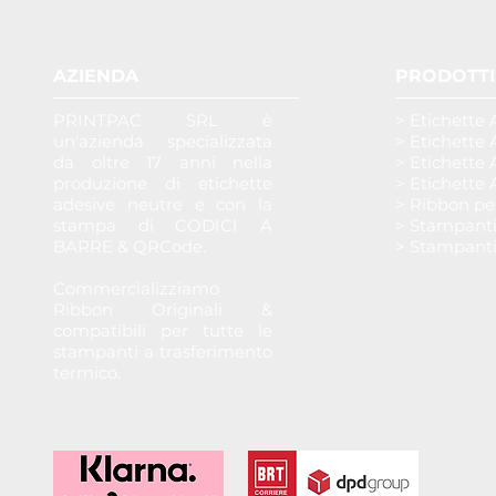
AZIENDA
PRODOTTI
PRINTPAC SRL è
> Etichette 
un'azienda specializzata
> Etichette 
da oltre 17 anni nella
> Etichette 
produzione di etichette
> Etichette 
adesive neutre e con la
> Ribbon pe
stampa di CODICI A
> Stampant
BARRE & QRCode.
> Stampant
Commercializziamo
Ribbon Originali &
compatibili per tutte le
stampanti a trasferimento
termico.