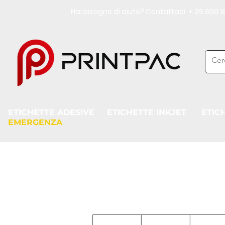
Hai bisogno di aiuto? Contattaci + 39 800
ETICHETTE ADESIVE
ETICHETTE INKJET
ETIC
EMERGENZA