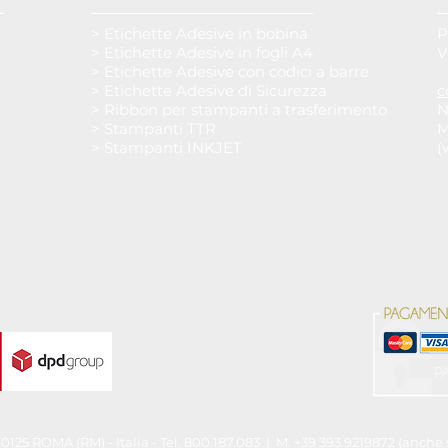
> Etichette Adesive in bobina
P
> Etichette Adesive in fogli A4
V
> Etichette Adesive con codici a barre
> Etichette Adesive di Sicurezza
c
> Ribbon per stampanti a trasferimento
N
> Stampanti TTR
M
> Stampanti INKJET
(
00125 ROMA (RM) - Italia - Tel. 800.187.083 | M. +39 393.9219872 (anch