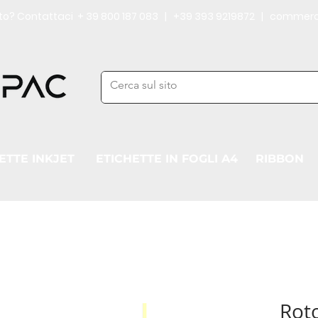
iuto? Contattaci + 39 800 187 083 | +39 393 9219872 | commerc
ETTE INKJET
ETICHETTE IN FOGLI A4
RIBBON
Rot