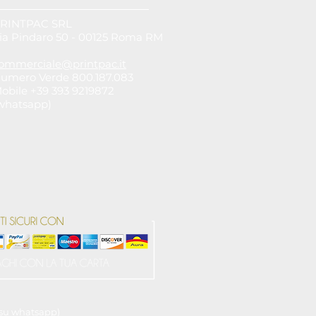
RINTPAC SRL
ia Pindaro 50 - 00125 Roma RM
ommerciale@printpac.it
umero Verde 800.187.083
obile +39 393 9219872
whatsapp)
e su whatsapp)