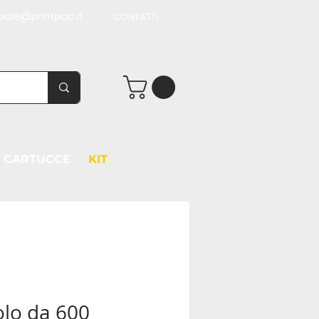
iale@printpac.it
CONTATTI
CARTUCCE
KIT
olo da 600