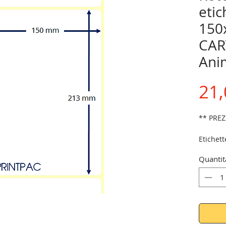
etic
150
CAR
Ani
21,
** PREZ
Etichet
trasfer
Quantit
compati
CITIZEN
Per ordi
commerc