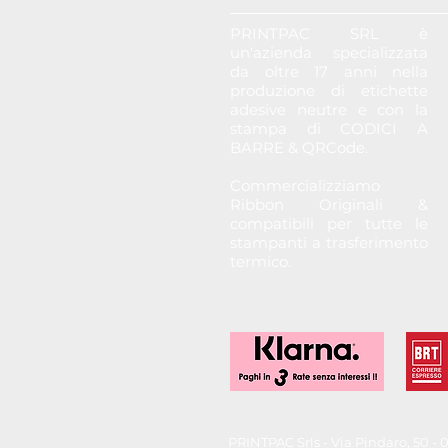
PRINTPAC SRL è
un'azienda specializzata
da oltre 17 anni nella
produzione di etichette
adesive neutre e con la
stampa di CODICI A
BARRE & QRCode.
Commercializziamo
Ribbon Originali &
compatibili per tutte le
stampanti a trasferimento
termico.
PRINTPAC Srls - Via Pindaro, 50 - 