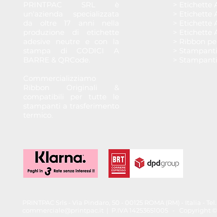
PRINTPAC SRL è
> Etichette 
un'azienda specializzata
> Etichette 
da oltre 17 anni nella
> Etichette 
produzione di etichette
> Etichette 
adesive neutre e con la
> Ribbon pe
stampa di CODICI A
> Stampant
BARRE & QRCode.
> Stampant
Commercializziamo
Ribbon Originali &
compatibili per tutte le
stampanti a trasferimento
termico.
PRINTPAC Srls - Via Pindaro, 50 - 00125 ROMA (RM) - Italia - T
commerciale@printpac.it
| P.IVA 14253651005 - Copyright © 202