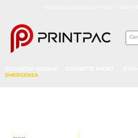
Hai bisogno di aiuto? Contattaci + 39 800
ETICHETTE ADESIVE
ETICHETTE INKJET
ETIC
EMERGENZA