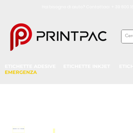
Hai bisogno di aiuto? Contattaci + 39 800
ETICHETTE ADESIVE
ETICHETTE INKJET
ETIC
EMERGENZA