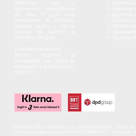
PRINTPAC SRL è
> Etichette 
un'azienda specializzata
> Etichette 
da oltre 17 anni nella
> Etichette 
produzione di etichette
> Etichette 
adesive neutre e con la
> Ribbon pe
stampa di CODICI A
> Stampant
BARRE & QRCode.
> Stampant
Commercializziamo
Ribbon Originali &
compatibili per tutte le
stampanti a trasferimento
termico.
PRINTPAC Srls - Via Pindaro, 50 - 00125 ROMA (RM) - Italia - T
commerciale@printpac.it
| P.IVA 14253651005 - Copyright © 202