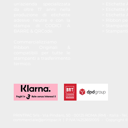
un'azienda specializzata
> Etichette 
da oltre 17 anni nella
> Etichette 
produzione di etichette
> Etichette 
adesive neutre e con la
> Ribbon pe
stampa di CODICI A
> Stampant
BARRE & QRCode.
> Stampant
Commercializziamo
Ribbon Originali &
compatibili per tutte le
stampanti a trasferimento
termico.
PRINTPAC Srls - Via Pindaro, 50 - 00125 ROMA (RM) - Italia - T
commerciale@printpac.it
| P.IVA 14253651005 - Copyright © 202