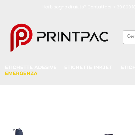
Hai bisogno di aiuto? Contattaci + 39 800
ETICHETTE ADESIVE
ETICHETTE INKJET
ETIC
EMERGENZA