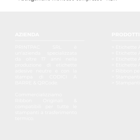
AZIENDA
PRODOTTI
PRINTPAC SRL è
> Etichette 
un'azienda specializzata
> Etichette 
da oltre 17 anni nella
> Etichette 
produzione di etichette
> Etichette 
adesive neutre e con la
> Ribbon pe
stampa di CODICI A
> Stampant
BARRE & QRCode.
> Stampant
Commercializziamo
Ribbon Originali &
compatibili per tutte le
stampanti a trasferimento
termico.