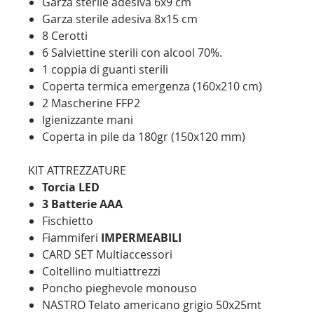
Garza sterile adesiva 6x9 cm
Garza sterile adesiva 8x15 cm
8 Cerotti
6 Salviettine sterili con alcool 70%.
1 coppia di guanti sterili
Coperta termica emergenza (160x210 cm)
2 Mascherine FFP2
Igienizzante mani
Coperta in pile da 180gr (150x120 m
m)
KIT ATTREZZATURE
Torcia LED
3 Batterie AAA
Fischietto
Fiammiferi
IMPERMEABILI
CARD SET Multiaccessori
Coltellino multiattrezzi
Poncho pieghevole monouso
NASTRO Telato americano grigio 50x25mt