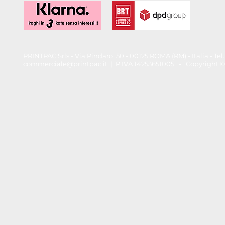
PRINTPAC Srls - Via Pindaro, 50 - 00125 ROMA (RM) - Italia - T
commerciale@printpac.it
| P.IVA 14253651005 - Copyright © 202