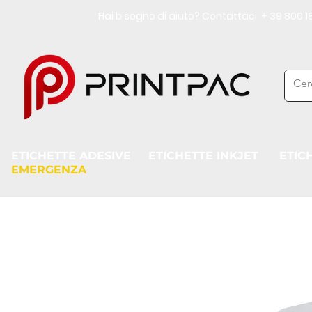
Hai bisogno di aiuto? Contattaci + 39 800
ETICHETTE ADESIVE
ETICHETTE INKJET
ETIC
EMERGENZA