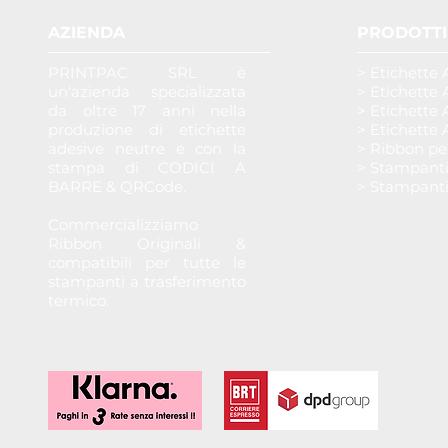
AZIENDA
PRODOTTI
PRINTPAC SRL è
> Etichette 
un'azienda specializzata
> Etichette 
da oltre 17 anni nella
> Etichette 
produzione di etichette
> Etichette 
adesive neutre e con la
> Ribbon pe
stampa di CODICI A
> Stampant
BARRE & QRCode.
> Stampant
Commercializziamo
Ribbon Originali &
compatibili per tutte le
stampanti a trasferimento
termico.