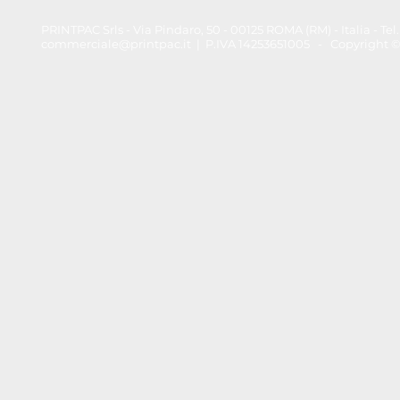
PRINTPAC Srls - Via Pindaro, 50 - 00125 ROMA (RM) - Italia - T
commerciale@printpac.it
| P.IVA 14253651005 - Copyright © 202