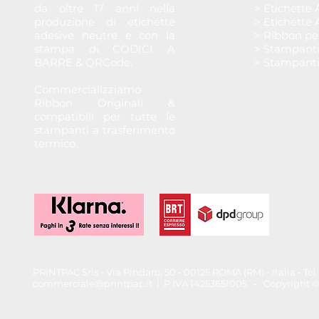
da oltre 17 anni nella
> Etichette 
produzione di etichette
> Etichette 
adesive neutre e con la
> Ribbon pe
stampa di CODICI A
> Stampant
BARRE & QRCode.
> Stampant
Commercializziamo
Ribbon Originali &
compatibili per tutte le
stampanti a trasferimento
termico.
PRINTPAC Srls - Via Pindaro, 50 - 00125 ROMA (RM) - Italia - T
commerciale@printpac.it
| P.IVA 14253651005 - Copyright © 202