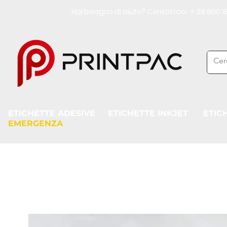
Hai bisogno di aiuto? Contattaci + 39 800
ETICHETTE ADESIVE
ETICHETTE INKJET
ETIC
EMERGENZA