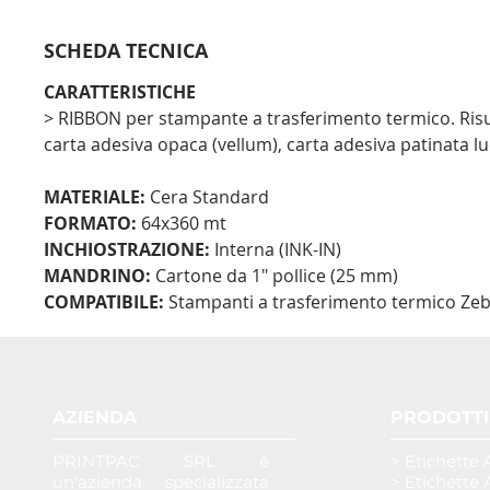
SCHEDA TECNICA
CARATTERISTICHE
> RIBBON per stampante a trasferimento termico. Risu
carta adesiva opaca (vellum), carta adesiva patinata luc
MATERIALE:
Cera Standard
FORMATO:
64x360 mt
INCHIOSTRAZIONE:
Interna (INK-IN)
MANDRINO:
Cartone da 1" pollice (25 mm)
COMPATIBILE:
Stampanti a trasferimento termico Zebra
AZIENDA
PRODOTTI
PRINTPAC SRL è
> Etichette 
un'azienda specializzata
> Etichette 